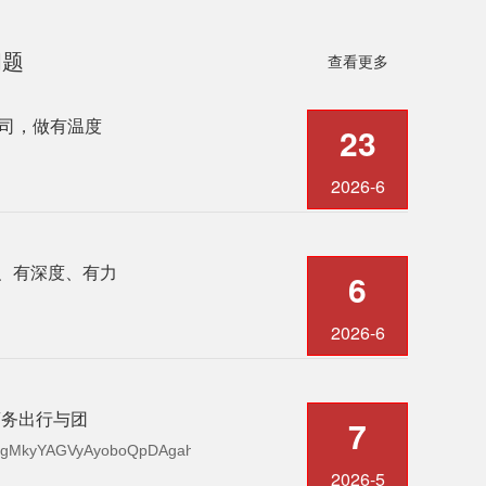
。
问题
查看更多
公司，做有温度
23
2026-6
、有深度、有力
6
2026-6
商务出行与团
7
cgMkyYAGVyAyoboQpDAgahCkCmE1RqIKwM4EpDCB8l8gM5DCWRYn.
2026-5