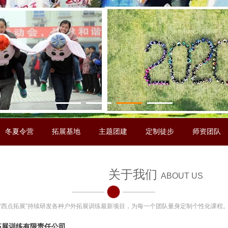
1
2
3
4
冬夏令营
拓展基地
主题团建
定制徒步
师资团队
关于我们
ABOUT US
“西点拓展”持续研发各种户外拓展训练最新项目，为每一个团队量身定制个性化课程
拓展训练有限责任公司