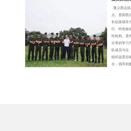
遵义西点拓
点、贵阳西
长征路领导
行、特色旅
性机构。贵
分享的学习
队成员与企
组织远景目
台，倡导积极
花之源基地
茅台渡口基地