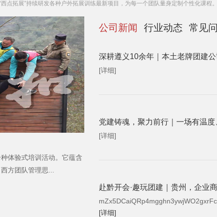
“西点拓展”持续研发各种户外拓展训练最新项目，为每一个团队量身定制个性化课程
公司新闻
行业动态
常见
深耕遵义10余年｜本土老牌团建
[详细]
党建铸魂，聚力前行｜一场有温度
[详细]
一种体验式培训活动。它蕴含
方团队管理思...
赴黔开会·趣玩团建｜贵州，企业
mZx5DCaiQRp4mgghn3ywjWO2gxrF
[详细]