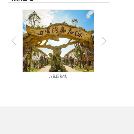
湄潭茶海基地
土城战