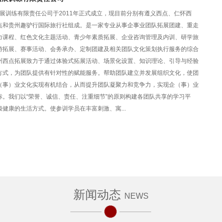
展训练有限责任公司于2011年正式成立，现目前分别有遵义西点、仁怀西
点和贵州趣驴行国际旅行社组成。是一家专业从事企事业团队拓展团建、重走
力课程、红色文化主题活动、青少年素质拓展、企业咨询管理及内训、研学旅
游拓展、赛事活动、会务承办、定制团建及相关团队文化策划执行服务的综合
州西点拓展致力于通过体验式拓展活动、场景化设置、知识理论、引导与经验
方式，为团队提供有针对性的赋能服务。帮助团队建立并发展组织文化，使团
（事）业文化实现有机结合，从而提升团队凝聚力和竞争力，实现企（事）业
标。我们以“荣誉、诚信、责任、注重细节”的原则构建各团队共享的学习平
健康的生活方式。使参训学员在丰富刺激、寓...
遵义会议会址
万花园基地
新闻动态
NEWS